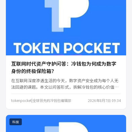
互联网时代资产守护问答：冷钱包为何成为数字
身份的终极保险箱？
在互联网深度渗透生活的今天，数字资产安全成为每个人无
法回避的课题。本文以问答形式，拆解冷钱包的核心价值，
对比热钱包风险，并给出实用建议。从私钥管理到离线存
储，带你理解tokenpocket冷钱包如何成为数字世界的安全
tokenpocket|全球领先的冷钱包编辑部
2026年8月7日 09:34
基石，守护你的每一份数字财富。
科技