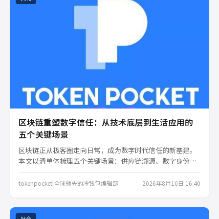
区块链重塑数字信任：从技术底层到生活应用的
五个关键场景
区块链正从极客圈走向日常，成为数字时代信任的新基建。
本文以清单体梳理五个关键场景：供应链溯源、数字身份、
版权保护、跨境支付与去中心化存储，揭示其如何解决真实
痛点，并展望未来趋势，助你快速建立认知框架。
tokenpocket|全球领先的冷钱包编辑部
2026年8月10日 16:40
社会