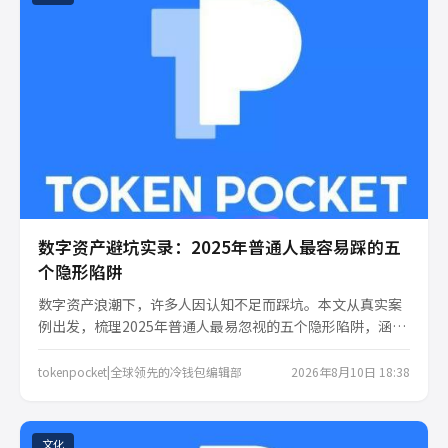
数字资产避坑实录：2025年普通人最容易踩的五
个隐形陷阱
数字资产浪潮下，许多人因认知不足而踩坑。本文从真实案
例出发，梳理2025年普通人最易忽视的五个隐形陷阱，涵盖
平台选择、存储方式、信息甄别等维度，并给出实用避坑建
议，助你在数字财富路上少走弯路。
tokenpocket|全球领先的冷钱包编辑部
2026年8月10日 18:38
文化