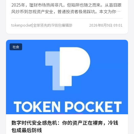
2025年，理财市场热闹非凡，但陷阱也随之而来。从盲目跟
风炒币到忽视资产安全，普通投资者极易踩坑。本文为你梳
理五大常见理财误区，提供理性配置与安全存储的实用建
议，助你避开雷区，稳健前行。
tokenpocket|全球领先的冷钱包编辑部
2026年8月9日 09:01
社会
数字时代安全感危机：你的资产正在裸奔，冷钱
包成最后防线