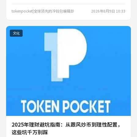
冷钱包选择、理财入门实操两大核心，用亲身经历告诉你如
何避开常见误区，让数字资产在安全前提下稳健增值。
tokenpocket|全球领先的冷钱包编辑部
2026年8月9日 10:33
文化
2025年理财避坑指南：从跟风炒币到理性配置，
这些坑千万别踩