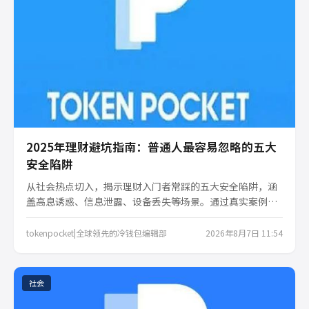
2025年理财避坑指南：普通人最容易忽略的五大
安全陷阱
从社会热点切入，揭示理财入门者常踩的五大安全陷阱，涵
盖高息诱惑、信息泄露、设备丢失等场景。通过真实案例与
实用建议，帮助读者建立系统化风险意识，避开看似美好实
则危险的理财误区，实现资产稳健增值。
tokenpocket|全球领先的冷钱包编辑部
2026年8月7日 11:54
社会