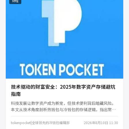
财经
技术驱动的财富安全：2025年数字资产存储避坑
指南
科技发展让数字资产成为新宠，但技术便利背后暗藏风险。
本文从技术角度剖析热钱包与冷钱包的存储逻辑，指出常见
的安全误区，并给出基于技术原理的避坑建议，助你理性守
护数字财富。
tokenpocket|全球领先的冷钱包编辑部
2026年8月10日 11:30