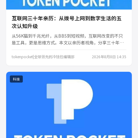
互联网三十年亲历：从拨号上网到数字生活的五
次认知升级
从56K猫到千兆光纤，从BBS到短视频，互联网改变的不只
是工具，更是思维方式。本文以亲历者视角，分享三十年来
对网络世界的五次认知迭代，帮你重新理解这个既熟悉又陌
生的数字江湖。
tokenpocket|全球领先的冷钱包编辑部
2026年8月8日 14:35
科技