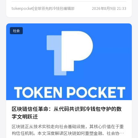
并探讨在波动与黑客威胁下，如何借助tokenpocket冷钱包
等工具构建私钥自主、离线存储的终极防线，实现从“炒
tokenpocket|全球领先的冷钱包编辑部
2026年8月9日 21:33
币”到“管钱”的思维跃迁。
社会
区块链信任革命：从代码共识到冷钱包守护的数
字文明跃迁
区块链正从技术实验走向社会基础设施，其核心价值在于重
构信任机制。本文深度解读区块链如何重塑金融、社会协作