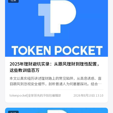
2025年理财避坑实录：从跟风理财到理性配置，
这些教训值百万
本文以真实经历讲述理财路上的常见陷阱，从高息诱惑、盲
目跟风到忽视安全细节，剖析普通人为何屡屡踩坑。结合实
用避坑策略，帮助你在复杂财经环境中守住本金、理性增
值，让每一分钱都花得安心。
tokenpocket|全球领先的冷钱包编辑部
2026年8月10日 13:10