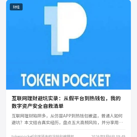
财经
互联网理财避坑实录：从假平台到热钱包，我的
数字资产安全自救清单
互联网理财陷阱多，从仿冒APP到热钱包被盗，普通人如何
避坑？本文结合真实经历，盘点五大高频风险，并分享用
tokenpocket冷钱包守住资产的实操经验，助你避开数字资
产安全雷区。
tokenpocket|全球领先的冷钱包编辑部
2026年8月6日 09:49