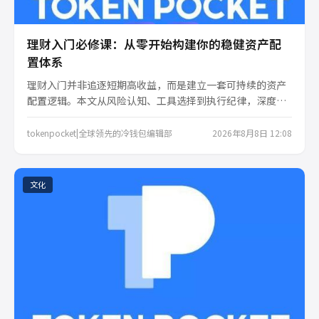
理财入门必修课：从零开始构建你的稳健资产配
置体系
理财入门并非追逐短期高收益，而是建立一套可持续的资产
配置逻辑。本文从风险认知、工具选择到执行纪律，深度拆
解新手理财的底层框架，帮助你在不确定性中守住底线、稳
步增值。
tokenpocket|全球领先的冷钱包编辑部
2026年8月8日 12:08
文化