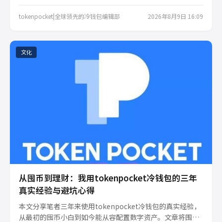
转折。本文梳理其演进脉络，帮助普通投资者理解底层逻
辑，避开概念炒作，把握数字经济的真正价值锚点。
tokenpocket|全球领先的冷钱包编辑部
2026年8月9日 16:09
文化
从囤币到理财：我用tokenpocket冷钱包的三年
真实经验与避坑心得
本文分享笔者三年来使用tokenpocket冷钱包的真实经验，
从最初的囤币小白到如今能从容配置数字资产。文章将围绕